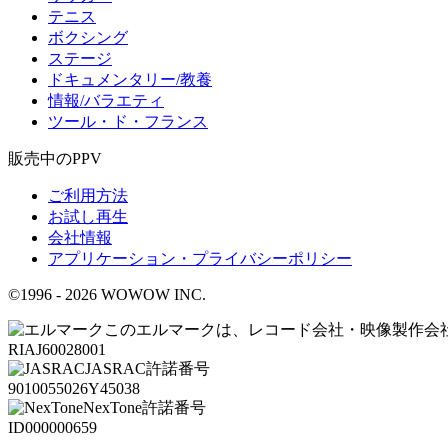
テニス
ボクシング
ステージ
ドキュメンタリー/教養
情報/バラエティ
ツール・ド・フランス
販売中のPPV
ご利用方法
お試し再生
会社情報
アプリケーション・プライバシーポリシー
©1996 -
2026
WOWOW INC.
このエルマークは、レコード会社・映像製作会
RIAJ60028001
JASRAC許諾番号
9010055026Y45038
NexTone許諾番号
ID000000659