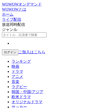
WOWOWオンデマンド
WOWOWとは
ホーム
ライブ配信
放送同時配信
ジャンル
ご加入はこちら
ログイン
ランキング
映画
ドラマ
アニメ
音楽
ラグビー
韓国・中国/アジア
欧米ドラマ
オリジナルドラマ
サッカー